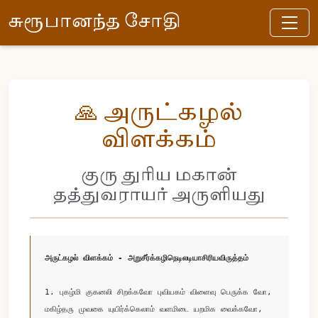
சுரூபானந்த சோதி
🙏 அருட்கழல்
விளக்கம்
குரு துரிய மகான்
தத்துவராயர் அருளியது
அருட்கழல் விளக்கம் - அறுசீர்க்கழிநெடிலடியாசிரியவிருத்தம்
1. புகழ்மி குகனலி சிறக்கவோ புவியகம் விளைவு பெருக்க வோ, 

மகிழ்தரு முவகை யுயிர்க்கெலாம் வளமிடை யறமிக வைக்கவோ, 
