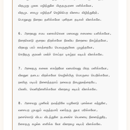
விதமுறு முலக மழித்துளே மிகுதருபுரண மளிக்கவோ, 

விதமுட னகமு மழித்தசீ ரெழில்பெற விசைய விழித்துநேர், 

பொதுவுறு நிறைவ தளிக்கவோ புனிதன தடிகள் விளக்கலே.

6. அறைவுறு சமய வகைக்கெலா மமைவுறு சமைவை யளிக்கவோ,

நிறைவொடு குறைவ திறக்கவோ நிலவிய நிறைவை நிகழ்த்தவோ, 

விறவறு பரம் சுகத்தையே யெவருளுமிலக முழுத்தவோ, 

செறிதரு குரவன் மலர்ச் செய்தா டிகழ்தர வடியர் விளக்கலே.

7. அலைதரு கலைக ளகற்றவோ வமைவெனு மிரத மளிக்கவோ,

விலதுள தடைய விறக்கவோ வெழின்மிகு மொருமை யெறிக்கவோ, 

நலமிகு மடியர் நினைத்ததாய் நவையற நிகழுநலத்தையே, 

யிலகிட வெளிதீனளிக்கவோ விறைகழ லடியர் விளக்கலே.

8. அசைவறு முனிவர் தவத்திலே யழலோடு புனல்கள வற்றுளே, 

வசையற முயலும் வருத்தமார் வளர்தரு துயர மரிக்கவோ, 

நசைகொடு விடய விடத்துளே நடலைசெ யெனையு நினைத்துநே, 

ரிசைதரு கழல்க ளளிக்க வோ விறைகழ லடியர் விளக்கலே.
