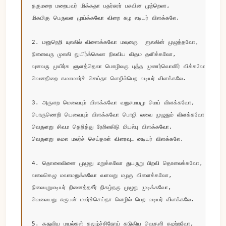
தகுமறை மறையவர் மிக்கதா பதர்சுரர் பசுவின முற்றெலா,

மிகமிகு பெருவள முய்க்கவோ விறை கழ லடியர் விளக்கலே.

2. மனுநெறி யுலகில் விளைக்கவோ மவுனரு  ளுலகின் முழுத்தவோ,

நினைவரு முலகி லுயிர்க்கெலா நிலவிய விதம தளிக்கவோ, 

வுனவரு முயிர்க ளுளத்தெலா மொழிவரு புத்த முணர்வொளிர் விக்கவோ,

வெனதிறை கமலமலர்ச் செய்தா ளெழில்பெற வடியர் விளக்கலே.

3. அருளற மெவையும் விளக்கவோ வறுசமயமு மெய் விளக்கவோ,

பொருணெறி யெவையும் விளக்கவோ பொழி லவை முழுதும் விளக்கவோ, 

வெருளறு சிவம தெறித்து நேரிலகிடு மியல்பு விளக்கவோ, 

வெருளறு கமல மலர்ச் செய்தாள் விரைவுட னடியர் விளக்கலே.

4. தொலைவினை முழுது மறுக்கவோ துயருறு பிறவி தொலைக்கவோ, 

வலைகெழு மவலமறுக்கவோ வளவறு மழகு விளைக்கவோ, 

நிலையுறுமடியர் நினைத்தசீர் நிகழ்தரு முழுது முடிக்கவோ, 

வெலையறு சுரூபன் மலர்ச்செய்தா ளெழில் பெற வடியர் விளக்கலே.

5. கதுவிய மயல்கள் கலுழ்ச்சிநோய் கடுகிய வெகுளி கழற்றவோ, 
