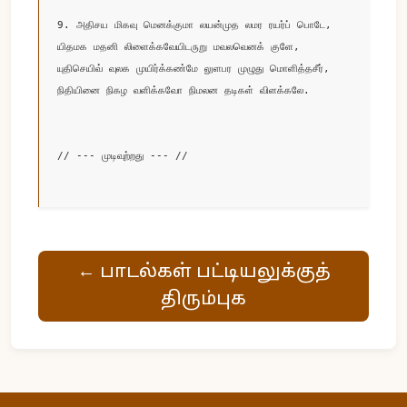
9. அதிசய மிகவு மெனக்குமா லயன்முத லமர ரயர்ப் பொடே, 

யிதமக மதனி லிளைக்கவேயிடருறு மவலவெனக் குளே,

யுதிசெயிவ் வுலக முயிர்க்கண்மே லுளபர முழுது மொளித்தசீர்,

நிதியினை நிகழ வளிக்கவோ நிமலன தடிகள் விளக்கலே.

// --- முடிவுற்றது --- //

← பாடல்கள் பட்டியலுக்குத்
திரும்புக