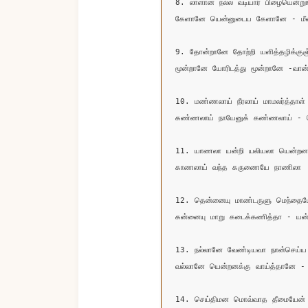
8. லாளான நல்ல வடியார் பிழையென்றுங
கேளானே யென்னுடைய கேளானே - மீளார
9. தோன்றானே தோற்றி யளித்தழிக்குஞ்
மூன்றானே யோரிடத்து மூன்றானே -வான்ற
10. மண்ணலாய் நீரலாய் மாமலர்த்தாள் ச
கண்ணலாய் நாயேனுக் கண்ணலாய் - 
11. யாணலா யன்றி யலியலா யென்றனக்
காணலாய் வந்த கருணையே நாணிலா

12. தென்னையு மாண்டருளு மெந்தைய
கன்னையு மாறு கடைக்கணித்தா - யன்
13. நல்லானே வேண்டியவா நான்செய்ய ம
வல்லானே யென்றனக்கு வாய்த்தானே -
14. செய்திமன மொவ்வாத தீமையேன் ச