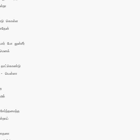
்றா

டு கொள்ள 

தேன்

ர் போ லுன்சீர்

மெனக்

தாட்கொண்டு 

 - யெள்ளா 



த்

ர்ந்தமைந்த

றாய்

்ணதனா 
