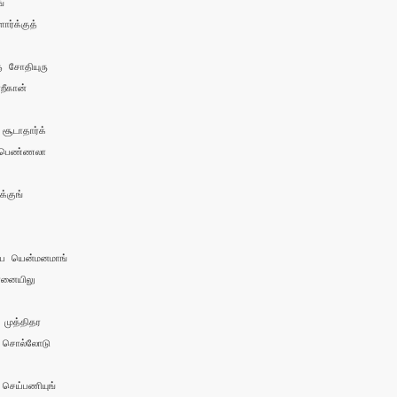
் 

்க்குத் 

 சோதியுரு 

ீகான் 

ூடாதார்க்

பெண்ணலா 

குங் 

ே யென்மனமாங் 

னையிலு

ுத்திதர

 சொல்லோடு

ெய்பணியுங் 
