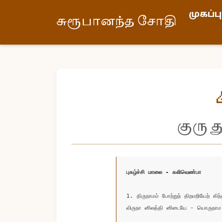
முகப்பு
சுரூபானந்த சோதி
குரு 
புகழ்ச்சி மாலை - கலிவெண்பா
1. திருநாமம் போற்றுந் திறமறியேற் கிந்
விருநா னிலத்தி னிடையே - யொருநாம
