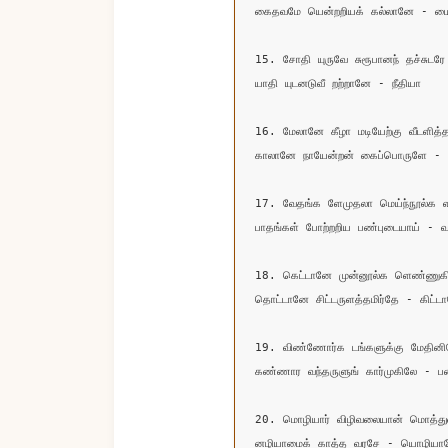
கைதவமே யென்றறியக் கல்லானே - மைதீ
15. சோதி யுருவே சுரூபானந் தச்சுடரே 
யாதி யுடனடுவீ றற்றானே - நீதியா

16. மேலானே கீழா மடியேற்கு வீடளித்த
காலானே நாயேன்றன் கைப்பொருளே - 
17. வேதங்க ளேமுதலா மெய்ந்நூல்க ளா
பாதங்கள் போற்றறிய பண்புடையாய் - வா
18. கெட்டானே முன்னூல்க ளெண்ணுகின
தொட்டானே சிட்டருளத்தமிர்தே - கிட்டா
19. விண்ணோர்க டங்களுக்கு மேதினிமே
கண்ணார வந்தருளுங் கார்முகிலே - பண
20. மொழியார் விழிவலையான் மொத்து
னழியாமைக் காத்த வரசே - யொழியாத