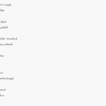
ட்டவருஞ் 

்தே

்கும்

ுத்திக் 

னே யெண்டிக் 

டையானேன் 

வே 

பொ

ியவெறும் 

ையச்

்பா 
