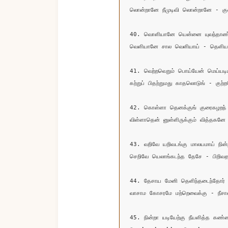
லொன்றானே நீமுடிவி லொன்றானே - குன
40. வொளியானே யென்னை யுவந்தாண்
வெளியானே சால வெளியாய் - தெளியா
41. வெற்றவெறும் பொய்யேன் மெய்யடியா
கற்றுப் பிதற்றுமது காதலொடுங் - குற்ற
42. கொள்ளா தெனக்குங் குரைகழறந் 
விள்ளாதென் னுள்ளிருக்கும் வித்தகனே
43. வறிவே யறிவடங்கு மாலயமாய் நின்ற
செறிவே யெலாங்கடந்த தேசே - பிறிவதற
44. தேசாய மேனி தெளிந்தடைந்தோர் சே
வாசாம கோசரமே மற்றெவைக்கு - நீசான்
45. நின்றா யடியேற்கு நீயளித்த கண