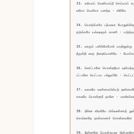
33. கரியாய் வெளியாய்நீ செய்யாய் கர
வரியா யெளியா யனந்த - விரிவே

34. யொடுக்கமே பற்பலவா யோதுகின்ற
தடுக்கமே யவ்வுலகுக் காணி - யடுத்தவ
35. வாகும் பளிங்கேபோல் யாதினுக்கு 
நீகுன்றி லாத நிறையொளியே - யோகொன
36. லொட்டானே யொன்றறியா வுன்மத்த
பட்டானே யெட்டாய பல்லுயிரே - யெட்டா

37. வகலமே வண்மையின்யற் றண்மைய
சகலமே யொன்றாநீ தானே - பகலிரவொ
38. றில்லா விரவியே யிவ்வண்ணத் துன்
சொல்லாதே நான்காணச் சொன்னவனே - 
39. நின்றானே யொன்றுபலா நின்மலனே 