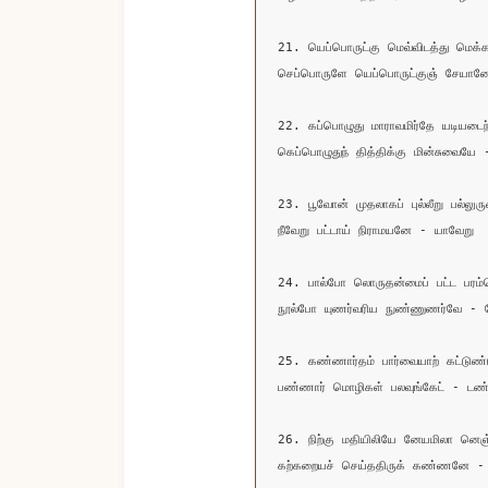
21. யெப்பொருட்கு மெவ்விடத்து மெக்கா
செப்பொருளே யெப்பொருட்குஞ் சேயான
22. கப்பொழுது மாராவமிர்தே யடியடைந்த
கெப்பொழுதுந் தித்திக்கு மின்சுவையே 
23. பூவோன் முதலாகப் புல்லீறு பல்லுருவ
நீவேறு பட்டாய் நிராமயனே - யாவேறு

24. பால்போ லொருதன்மைப் பட்ட பரம்
நூல்போ யுணர்வரிய நுண்ணுணர்வே - வ
25. கண்ணார்தம் பார்வையாற் கட்டுண்ட
பண்ணார் மொழிகள் பலவுங்கேட் - டண்ண
26. நிற்கு மதியிலியே னேயமிலா னெஞ்
கற்கறையச் செய்ததிருக் கண்ணனே - ந