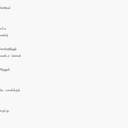
றியும்

ட்டி 

ண்டு

றறிந்துந்

கண்டா னொன்

ழேனுக்

யாவர்க்குந் 

ுட்கு 
