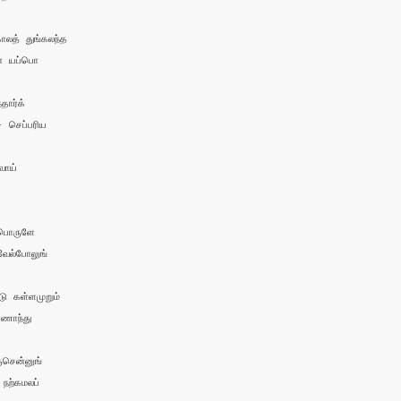
லத் துங்கலந்த 

ே யப்பொ

ார்க் 

- செப்பரிய 

ாய் 

பொருளே

ேல்போலுங்

ு கள்ளமுறும் 

ாந்து

சென்னுங் 

ற்கமலப்
