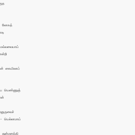
ுத 

 லோகத் 

டி

மவ்வவையாய்

்றி

ன் கையிலகப் 

ே யெண்ணுஞ்

ன்

னுருவைச்

யெல்லாமாய் 

துன்மனத்தி 
