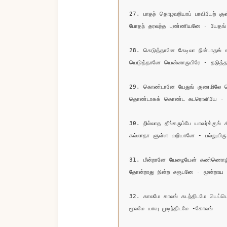
27. பாதந் தொழவறியாப் பாவியேற் குன்ன
போதந் தரவந்த புண்ணியனே - யேதங்

28. கெடுத்தானே கேடிலா நின்பாதங் கா
யெடுத்தானே யென்னாருயிரே - தடுத்தா
29. கொண்டானே யேதுங் குணமிலே னென்
தொண்டாகக் கொண்ட சுடரொளியே - 
30. றில்லாத தீங்கரும்பே யாவர்க்குங் கீ
கல்லாதா ளுள்ள வறியானே - பல்லுயிரு

31. மீன்றானே யேழையேன் கண்ணொழிய 
தோன்றாது நின்ற சுரூபனே - மூன்றாய

32. காலமே காலங் கடந்திடமே யெப்பொர
மூலமே யாவு முடிந்திடமே -கோலங்
