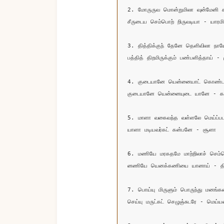
2. மோருருவ மொன்றுமிலா வுன்மேனி கா
சீருடைய செம்பொற் றிருவடியா - யாரமிர
3. தித்திக்குந் தேனே தெளிவிலா நாயேற
பத்தித் திறமிருக்கும் பண்பளித்தாய் - ம
4. குடையானே யென்னையாட் கொண்டா
குடையானே யென்னையுடை யானே - க
5. மாளா வகைவந்த வள்ளலே மெய்ப்பட
யாளா மடியவர்கட் கன்பனே - சூளா 

6. மணியே மரகதமே மாற்றிலாச் செம்
னணியே யெனக்கணியை யானாய் - திண
7. பொய்யு மிருளும் பொருந்து மனங்கர
செய்யு மருட்கட் செழுஞ்சுடரே - மெய்யன