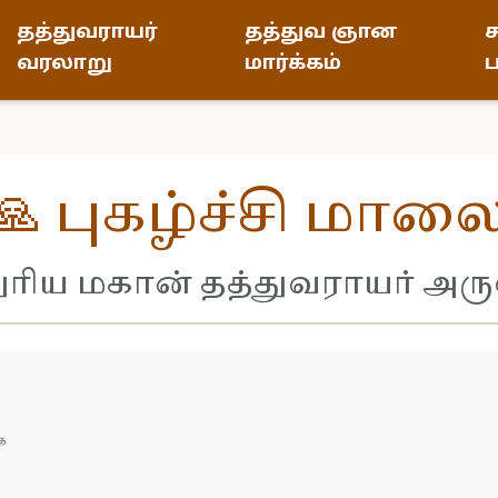
தத்துவராயர்
தத்துவ ஞான
ச
வரலாறு
மார்க்கம்
ப
🙏 புகழ்ச்சி மால
துரிய மகான் தத்துவராயர் அர
த 
