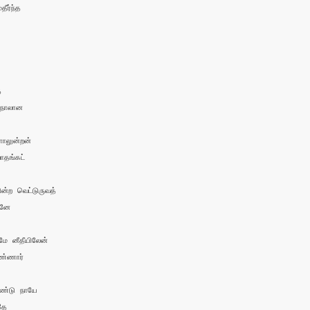
ர்ந்த 



 

நாலான

லுன்றன் 

தங்கட்

்ற வெட்டுருவத் 

னே

 னீதீயிலேன் 

்ணார்

ண்டு நாயே 

ே
