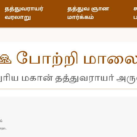
தத்துவராயர்
தத்துவ ஞான
ச
வரலாறு
மார்க்கம்
ப
🙏 போற்றி மால
துரிய மகான் தத்துவராயர் அர
்

நாட
