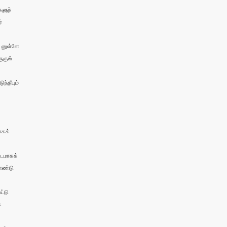
ளுந்



னுள்ளே

குங்

தீயும்

கக்

டமாகக்

ண்டு

்டு


