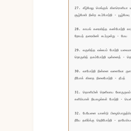
27. கீழ்மேலு மெங்குங் கிளரொளியா யப்
சூழ்மேவி நின்ற சுடர்போற்றி - யூழ்மேவு

28. காயங் கரைவித்த கண்போற்றி காற்
றோயந் தரைவிண் சுடர்மூன்று - மேய

29. வருவித்த வல்லபம் போற்றி யவைமாற
றொருவித் தகம்போற்றி யுன்னைத் - தெர
30. வாபோற்றி நின்னை வளைவோ ருளம் 
நீபோக் கிலாத நிலைபோற்றி - தீபத்

31. தொளியின் றெளிவாய வோருருவம் 
களியொன் றியகழல்கள் போற்றி - யெளிவ
32. பேயேனை யாண்டு பிழைபொறுத்த
நீயே தவிர்க்கு நெறிபோற்றி - தாயேயென