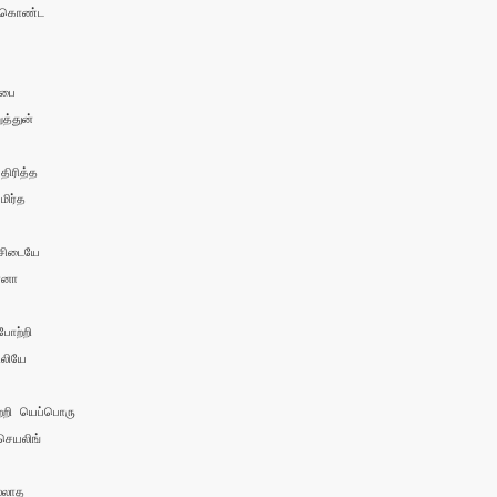
்கொண்ட

பை

்துன்

ிரித்த 

ிர்த

ிடையே 

ானா

ோற்றி 

லியே

றி யெப்பொரு

ெயலிங்

்லாத 
