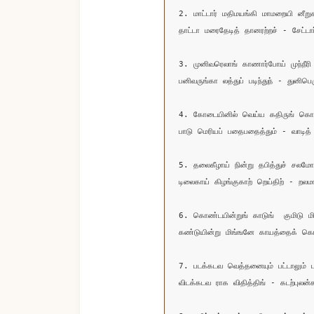
2. மாட்டார் மதிமயங்கி மாமறையி னீறுக
தாட்டா மரைதேடித் தானரற்றச் - சேட்டார்
3. முனிவரெலாங் காணார்போய் முந்நீரி 
பனிவருங்கா லத்துப் படிந்துந் - துனிபெரு
4. கோடையினில் வெய்ய கதிருங் கொடுந்
பாடு மெரியப் பதைபதைத்தும் - வாடித்

5. தலைகீழாய் நின்று தபித்துச் சலமோ

டிலைகாய் கிழங்குகாற் றெய்திற் - றலமா
6. கொண்டயின்றுங் காடுங்  குமிடு மி
கண்டுயின்று மிங்ஙனே காயத்தைக் கொ
7. படக்கடவ வெத்தனையும் பட்டாலும் பட
விடக்கடவ ராக விதித்திங் - கடற்புலன்க