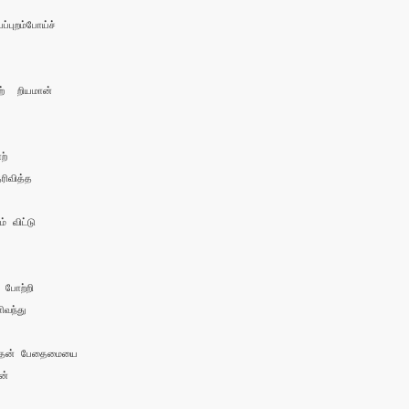
புறம்போய்ச் 

  றியமான் 

் 

ிவித்த

விட்டு 

போற்றி 

ந்து

ென் பேதைமையை

்
