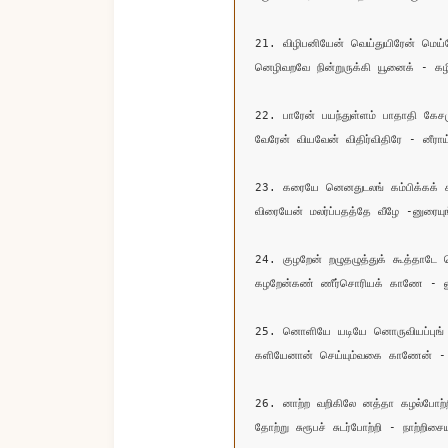
21. விழிபனியேன் வெய்துயிரேன் மெய்
னெழிவறவே நின்றுருக்கி யூனைக் - கழி
22. பாரேன் பயந்துள்ளம் பாதாதி கேசம
வேரேன் வியவேன் விதிர்விதிரே - னீராய்
23. கரையே னெனதுடலங் கம்பிக்கக் 
விரையேன் மலர்ப்பதத்தே வீழே -னுரையுங்
24. குழறேன் றழுதழுத்துக் கூத்தாடே 
கழறேன்கண் ணீர்சொரியக் காணே - ன
25. னொளியே யடியே னொருவியப்புங்
களியேனான் செய்யும்வகை காணேன் - 
26. னாற்ற வறிகிலே னத்தா கழல்போற்ற
தோற்று சுரூபச் சுடர்போற்றி - நாற்றிசையு