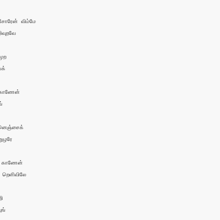
சோரேன் விம்மே 

வுறவே

ுற 

க்

காணேன்



னெஞ்சைக்

ுழரே

 காணேன்

றெளிவிலே

ி

ங்
