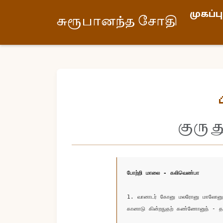
முகப்பு
சுரூபானந்த சோதி
குரு 
போற்றி மாலை - கலிவெண்பா
1. வானாடர் கோனு மலரோனு மாலோனுங
கானாடு கின்றநுதற் கண்ணோனுந் - தா