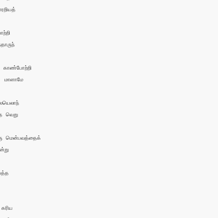
ரறியத்

ற்றி

தாருந்

 காண்போற்றி 

 மாளாமே

யெலாந் 

தை வெறு

 மென்பவத்தைக்

்று

்த

ரிய 
