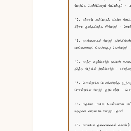
பேரறிவே போற்றிவெறும் பேயேற்குப் - பா
40. தந்தாய் மலர்ப்பாதந் தம்பிரா னேபோ
சிந்தா குலந்தவிர்த்த சீர்போற்றி - கொந்
41. தாளிணைகள் போற்றி தரிக்கிலேன்
யாளெனையுங் கொள்வதழ கோபோற்றி -
42. காத்த கழல்போற்றி நாயேன் கவலை
தீர்த்த விழியின் றிறம்போற்றி - வார்த்
43. மொன்றாலே யெண்ணிறந்த வூழிவரு
கொன்றானே போற்றி குறிபோற்றி - பொன
44. மிதமோ டகமேவு மென்மயலை மாய்த
மதஞான வாரணமே போற்றி பதகக்

45. கலையோ தலைவலைகள் காண்டற் க