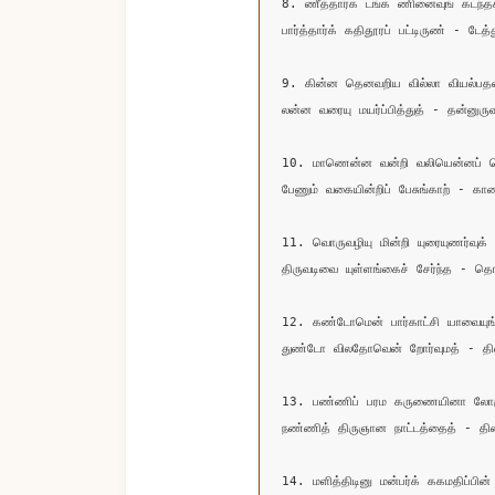
8. ணீத்தார்க டங்க ணினைவுங் கடந்த
பார்த்தார்க் கதிதூரப் பட்டிருண் - டேத்து
9. கின்ன தெனவறிய வில்லா வியல்பதன
லன்ன வரையு மயர்ப்பித்துத் - தன்னுருவ
10. மாணென்ன வன்றி வலியென்னப் 
பேணும் வகையின்றிப் பேசுங்காற் - கா
11. வொருவழியு மின்றி யுரையுணர்வுக் க
திருவடிவை யுள்ளங்கைச் சேர்ந்த - தொ
12. கண்டோமென் பார்காட்சி யாவையுங்
துண்டோ விலதோவென் றோர்வுமத் - திண
13. பண்ணிப் பரம கருணையினா லோரு
நண்ணித் திருஞான நாட்டத்தைத் - தி
14. மளித்திடினு மன்பர்க் ககமதிப்பின் 