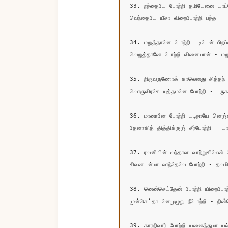
33. றந்தையே போற்றி தமியேனை யாட
வெந்தையே யீசா விறைபோற்றி பந்த

34. மறுத்தானே போற்றி யடியேன் பிறப்
வெறுத்தானே போற்றி வினையான் - மறுத
35. றிருவருணோக் காலெனது சித்தந் த
வொருவிரகே யுத்தமனே போற்றி - பருகம
36. மானானே போற்றி யடிநாயே னெஞ்ச
தேனாகித் தித்திக்குஞ் சீர்போற்றி - ய
37. ரவனியின் வந்தாள வாற்றுகிலேன் ப
சிவனயன்மா லாந்தேவே போற்றி - தவமி
38. னென்செய்தேன் போற்றி யிறைபோற்
முன்செய்தா னேமுழுது நீபோற்றி - நின்ச
39. காரறிவார் போற்றி யனைத்துமா யல