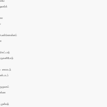
கமே

வார்க்

ா



பெண்ணென்னப்

ண

ெட்டாத்

ருகனிபோற்

 கைகடந்

்டாடப்

ருவாய்

ண்ண

முன்வந் 
