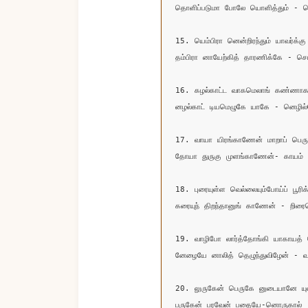
தொளிப்படுமா போலே யொளித்தும் - வெ
15. யெம்பிரா னென்றிரந்தும் யாவர்க்கு
தம்பிரா னாயேற்கித் தாரணிக்கே - செம
16. கழல்காட்ட வாகமெலாங் கண்ணாக
னழல்காட் டியமெழுகே யாகே - னெழில்ப
17. வாயா யிரங்காணேன் மாறாப் பெருங
தோயா துருகு முளங்காணேன்- காயம்

18. புரையுள்ள வெல்லையும்போய்ப் பூரி
கரையுந் திறந்தானுங் காணேன் - றிர
19. வாழிபோ லார்த்தோங்கி யாகாயத் 
னேழையே னாலித் தெழுந்துவிழேன் - வ
20. லுருகேன் பெருகே னுடையானே யுன்
பருகேன் பரவேன் பதையே-னொருகால்
