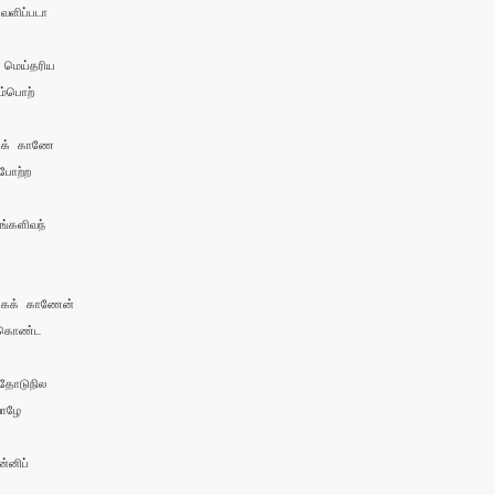
ளிப்படா

 மெய்தரிய

்பொற்

க் காணே 

ோற்ற

்களிவந் 

க்கக் காணேன் 

ைகொண்ட

தோடுநில 

ாழே

னிப்
