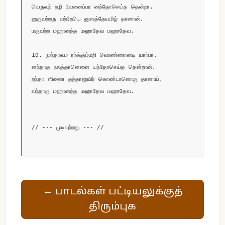
வெருவுற் றழி வேனைப்பர னந்தோசெய்த தென்றா, 

னுருவற்றரு வற்றேயெ னுளத்தேயமிழ் தானான், 

மருவற்ற மஹானந்த மஹாதேவ மஹாதேவ.

10. முந்தாவம ரர்க்கும்மறி வொண்ணானடி யார்பா,

னந்தாத நலத்தானெனை யந்தோசெய்த தென்றான், 

றந்தா ளிணை தந்தானுயிர் கொண்டானொரு தானாய், 

வந்தாரு மஹானந்த மஹாதேவ மஹாதேவ.

// --- முடிவுற்றது --- //

← பாடல்கள் பட்டியலுக்குத்
திரும்புக