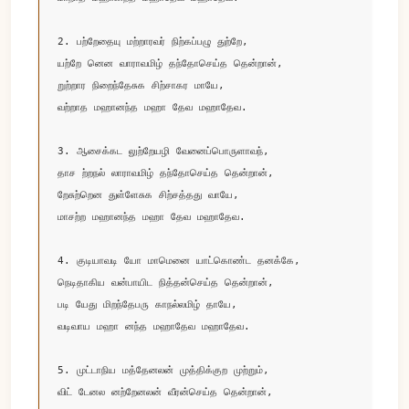
2. பற்றேதையு மற்றாரவர் நிற்கப்பழு துற்றே,

யற்றே னென வாராவமிழ் தந்தோசெய்த தென்றான், 

றுற்றார நிறைந்தேசுக சிற்சாகர மாயே, 

வற்றாத மஹானந்த மஹா தேவ மஹாதேவ.

3. ஆசைக்கட லுற்றேயழி வேனைப்பொருளாவந், 

தாச ற்றநல் லாராவமிழ் தந்தோசெய்த தென்றான், 

றேசுற்றென துள்ளேசுக சிற்சத்தது வாயே, 

மாசற்ற மஹானந்த மஹா தேவ மஹாதேவ.

4. குடியாவடி யோ மாமெனை யாட்கொண்ட தனக்கே, 

நெடிதாகிய வன்பாயிட நித்தன்செய்த தென்றான், 

படி யேது மிறந்தேபரு காநல்லமிழ் தாயே, 

வடிவாய மஹா னந்த மஹாதேவ மஹாதேவ.

5. முட்டாநிய மத்தேனலன் முத்திக்குற முற்றும், 

விட் டேனல னற்றேனலன் வீரன்செய்த தென்றான்,
