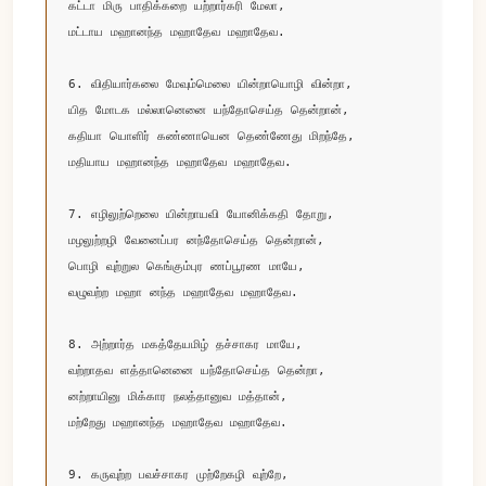
கட்டா மிரு பாதிக்கறை யற்றார்கரி மேலா, 

மட்டாய மஹானந்த மஹாதேவ மஹாதேவ.

6. விதியார்கலை மேவும்மெலை யின்றாயொழி வின்றா, 

யித மோடக மல்லானெனை யந்தோசெய்த தென்றான், 

கதியா யொளிர் கண்ணாயென தெண்ணேது மிறந்தே, 

மதியாய மஹானந்த மஹாதேவ மஹாதேவ.

7. எழிலுற்றெலை யின்றாயவி யோனிக்கதி தோறு, 

மழலுற்றழி வேனைப்பர னந்தோசெய்த தென்றான்,

பொழி வுற்றுல கெங்கும்புர ணப்பூரண மாயே, 

வழுவற்ற மஹா னந்த மஹாதேவ மஹாதேவ.

8. அற்றார்த மகத்தேயமிழ் தச்சாகர மாயே, 

வற்றாதவ ளத்தானெனை யந்தோசெய்த தென்றா, 

னற்றாயினு மிக்கார நலத்தானுவ மத்தான், 

மற்றேது மஹானந்த மஹாதேவ மஹாதேவ.

9. கருவுற்ற பவச்சாகர முற்றேகழி வுற்றே,
