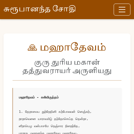
சுரூபானந்த சோதி
🙏 மஹாதேவம்
குரு துரிய மகான்
தத்துவராயர் அருளியது
மஹாதேவம் - கலிவிருத்தம்
1. தேறாமைய துற்றேதினி கற்போலவன் னெஞ்சுற், 

றாறாவெனை யாராவமிழ் தந்தோசெய்த தென்றா, 

னீறாயெழ வன்பாசமே நெஞ்சார நிறைந்தே, 

மாறாத மஹானந்த மஹாதேவ மஹாதேவ.
